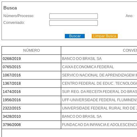
Busca
Número/Processo:
Ano:
Conveniado:
NÚMERO
CONVE
0268/2019
BANCO DO BRASIL SA
0765/2015
CAIXA ECONOMICA FEDERAL
1067/2016
SERVICO NACIONAL DE APRENDIZAGEM I
1367/2018
CENTRO FEDERAL DE EDUC. TECNOLOG
1474/2016
SUP. REG. DA RECEITA FEDERAL DO BRAS
1956/2016
UFF-UNIVERSIDADE FEDERAL FLUMINEN
2322/2015
UNIVERSIDADE FEDERAL RURAL RIO DE 
3428/2010
BANCO DO BRASIL SA
3796/2008
FUNDACAO DA INFANCIA E ADOLESCENCIA