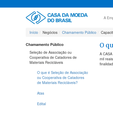
A Em
Início
Negócios
Chamamento Público
Capaci
O qu
Chamamento Público
Seleção de Associação ou
A CASA 
Cooperativa de Catadores de
mil reai
Materiais Recicláveis
finalida
O que é Seleção de Associação
ou Cooperativa de Catadores
de Materiais Recicláveis?
Atas
Edital